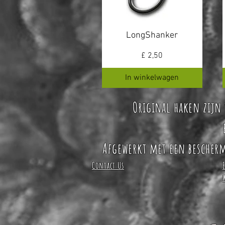
LongShanker
Prijs
£ 2,50
In winkelwagen
Original haken zijn 
Afgewerkt met een bescherm
Contact Us