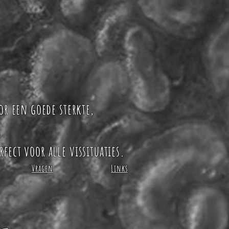
or een goede sterkte,
.
ect voor alle vissituaties.
Vragen
Links