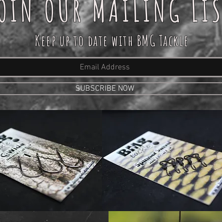
OIN OUR MAILING LI
Keep up to date with BMG Tackle
SUBSCRIBE NOW