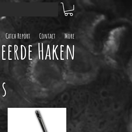
Catch Report
Contact
More
leerde Haken
ks