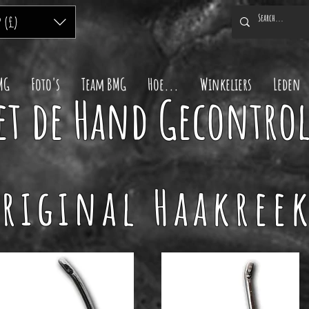
P (£)
MG
Foto's
Team BMG
Hoe...
Winkeliers
Leden
et de Hand Gecontro
Original
Haakree