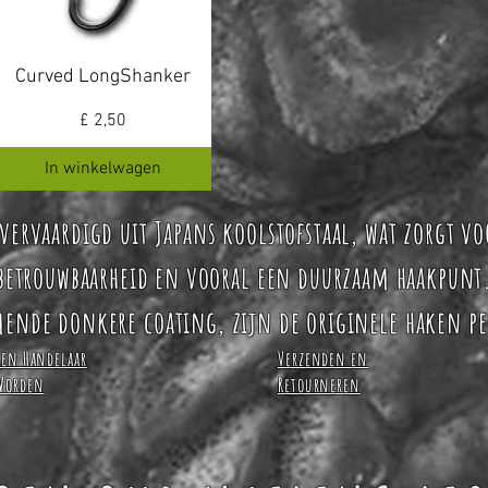
Curved LongShanker
Prijs
£ 2,50
In winkelwagen
vervaardigd uit Japans koolstofstaal, wat zorgt vo
betrouwbaarheid en vooral een duurzaam haakpunt
ende donkere coating, zijn de originele haken perf
Een Handelaar
Verzenden en
Worden
Retourneren