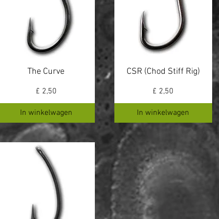
The Curve
CSR (Chod Stiff Rig)
Prijs
Prijs
£ 2,50
£ 2,50
In winkelwagen
In winkelwagen