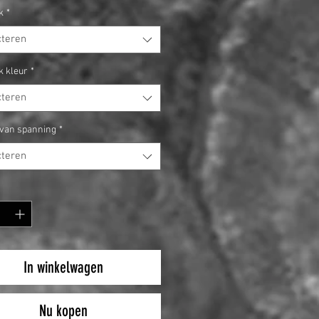
k
*
cteren
k kleur
*
cteren
van spanning
*
cteren
In winkelwagen
Nu kopen