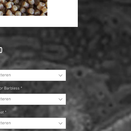
Prijs
0
cteren
or Barbless
*
cteren
at
*
cteren