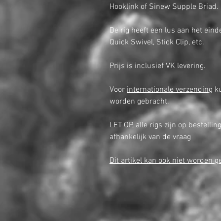
Hooklink of Sinew Supple Briad.
De rig heeft een lus aan het ein
Quick Swivel, Stick Clip, etc.
Prijs is inclusief VK levering.
Voor
internationale verzending
ku
worden gebracht.
LET OP, alle rigs zijn op bestelli
afhankelijk van de vraag
Dit artikel kan ook niet worden 