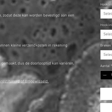
Hooklin
Sele
de, zodat deze kan worden bevestigd aan een
Hooklin
Sele
nnen kleine verzendkosten in rekening
Breken 
Sele
ng gemaakt, dus de doorlooptijd kan variëren,
Aantal
*
gerestitueerd of omgewisseld.