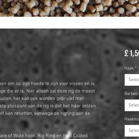
£ 1,5
Haak
*
Sele
pen om op zijn hoede te zijn voor vissen en is
e die er is. Niet alleen zal deze rig de meest
Barbed 
ouden, het kan ook worden gebruikt met
Sele
e pluspunt van de rig is dat het haar zelden
elf kan resetten, vanwege de rigring aan de
Haakma
Sele
e of Wide hook, Rig Ring en Peel Coated