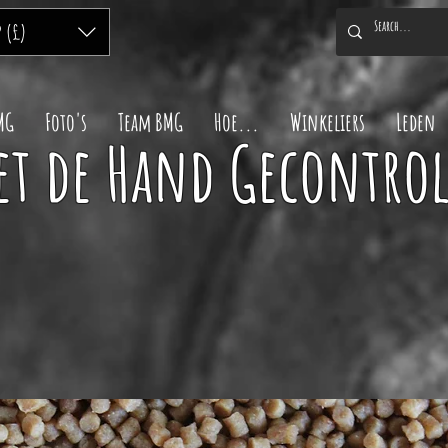
P (£)
MG
Foto's
Team BMG
Hoe...
Winkeliers
Leden
et de Hand Gecontro